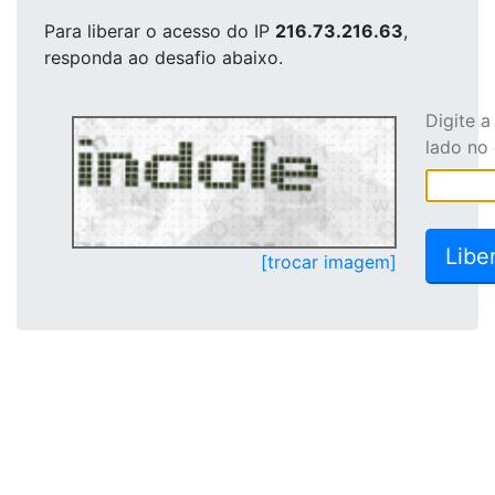
Para liberar o acesso
do IP
216.73.216.63
,
responda ao desafio abaixo.
Digite 
lado no
[trocar imagem]